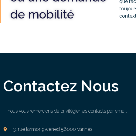
que l’a
toujour
de mobilité
contexte
Contactez Nous
nous vous remercions de privilégier les contacts par email.
3, rue larmor gwened 56000 vannes