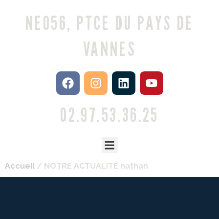
NEO56, PTCE DU PAYS DE
VANNES
02.97.53.36.25
Accueil
/ NOTRE ACTUALITÉ nathan