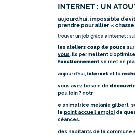
INTERNET : UN ATOU
aujourd’hui, impossible d’év
prendre pour allier « chasse
trouver un job grâce à internet : su
les ateliers
coup de pouce
sur
vous
. ils permettent d’optimis
fonctionnement
se met en plac
aujourd’hui,
internet
et la
rech
vous avez besoin de
découvrir
peu loin ? notr
e animatrice
mélanie gilbert
se
le
point accueil emploi
de ques
séances.
des habitants de la commune et