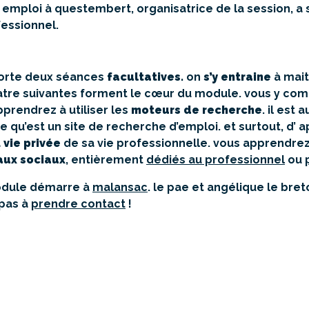
emploi à questembert, organisatrice de la session, a so
essionnel.
orte deux séances
facultatives.
on
s’y entraine
à mait
uatre suivantes forment le cœur du module. vous y com
prendrez à utiliser les
moteurs de recherche
. il est
e qu’est un site de recherche d’emploi. et surtout, d’
a
vie privée
de sa vie professionnelle. vous apprendrez
aux sociaux
, entièrement
dédiés au professionnel
ou
module démarre à
malansac
. le pae et angélique le bret
 pas à
prendre contact
!