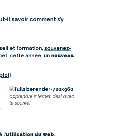
ut-il savoir comment s’y
eil et formation,
souvenez-
rnet. cette année, un
nouveau
ploi
!
apprendre internet, c’est avec
le sourire!
,
à l’
utilisation du web
.