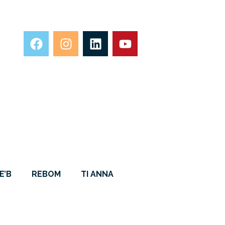
E’B
REBOM
TI ANNA