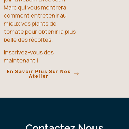
Marc qui vous montrera
comment entretenir au
mieux vos plants de
tomate pour obtenir la plus
belle des récoltes.
Inscrivez-vous dès
maintenant !
En Savoir Plus Sur Nos
Atelier
Contactez Nous