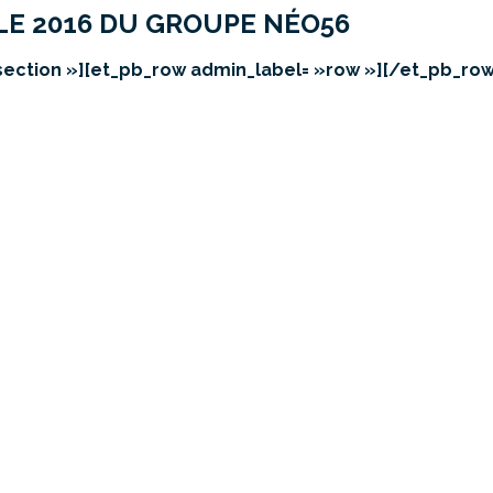
E 2016 DU GROUPE NÉO56
section »][et_pb_row admin_label= »row »][/et_pb_row